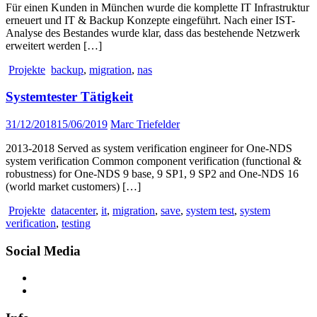
Für einen Kunden in München wurde die komplette IT Infrastruktur
erneuert und IT & Backup Konzepte eingeführt. Nach einer IST-
Analyse des Bestandes wurde klar, dass das bestehende Netzwerk
erweitert werden […]
Projekte
backup
,
migration
,
nas
Systemtester Tätigkeit
31/12/2018
15/06/2019
Marc Triefelder
2013-2018 Served as system verification engineer for One-NDS
system verification Common component verification (functional &
robustness) for One-NDS 9 base, 9 SP1, 9 SP2 and One-NDS 16
(world market customers) […]
Projekte
datacenter
,
it
,
migration
,
save
,
system test
,
system
verification
,
testing
Social Media
Facebook
LinkedIn